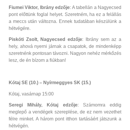
Fiumei Viktor, Ibrány edzője
: A tabellán a Nagyecsed
pont előttünk foglal helyet. Szeretném, ha ez a felállás
a meccs után változna. Ennek tudatában készülünk a
hétvégére.
Piskóti Zsolt, Nagyecsed edzője
: Ibrány sem az a
hely, ahová nyerni járnak a csapatok, de mindenképp
szeretnénk pontosan távozni. Nagyon nehéz mérkőzés
lesz, de én bízom a fiúkban!
Kótaj SE (10.) – Nyírmeggyes SK (15.)
Kótaj, vasárnap 15:00
Seregi Mihály, Kótaj edzője
: Számomra eddig
meglepő a vendégek szereplése, de ez nem vezethet
félre minket. A három pont itthon tartásáért játszunk a
hétvégén.