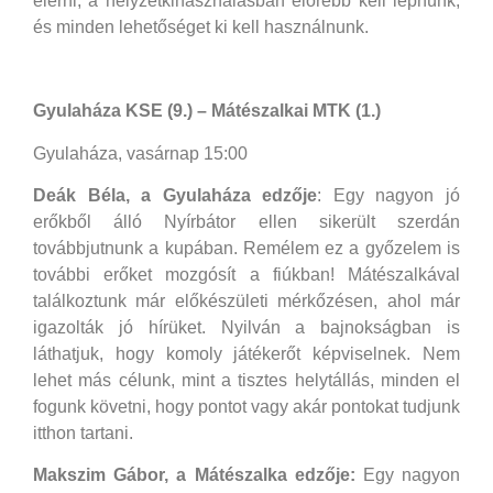
elérni, a helyzetkihasználásban előrébb kell lépnünk,
és minden lehetőséget ki kell használnunk.
Gyulaháza KSE (9.) – Mátészalkai MTK (1.)
Gyulaháza, vasárnap 15:00
Deák Béla, a Gyulaháza edzője
: Egy nagyon jó
erőkből álló Nyírbátor ellen sikerült szerdán
továbbjutnunk a kupában. Remélem ez a győzelem is
további erőket mozgósít a fiúkban! Mátészalkával
találkoztunk már előkészületi mérkőzésen, ahol már
igazolták jó hírüket. Nyilván a bajnokságban is
láthatjuk, hogy komoly játékerőt képviselnek. Nem
lehet más célunk, mint a tisztes helytállás, minden el
fogunk követni, hogy pontot vagy akár pontokat tudjunk
itthon tartani.
Makszim Gábor, a Mátészalka edzője:
Egy nagyon