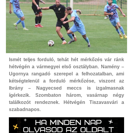
Ismét teljes forduló, tehát hét mérkőzés vár ránk
hétvégén a vármegyei első osztályban. Namény –
Ugornya rangadó szerepel a felhozatalban, ami
kétségtelenül a forduló mérkőzése, viszont az
Ibrány – Nagyecsed meccs is izgalmasnak
ígérkezik. Szombaton három, vasárnap négy
találkozót rendeznek. Hétvégén Tiszavasvári a
szabadnapos.